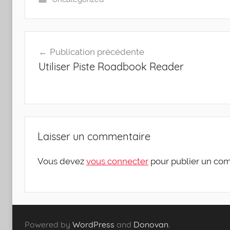
Navigation
Publication précédente
de
Utiliser Piste Roadbook Reader
l’article
Laisser un commentaire
Vous devez
vous connecter
pour publier un co
Powered by
WordPress
and
Donovan
.