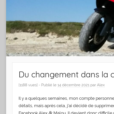
Du changement dans la 
[1188 vues] -
Publié le
14 décembre 2021
par
Alex
Il y a quelques semaines, mon compte per­son­nel 
détails, mais après cela, j’ai déci­dé de sup­pri
&
Face­book Alex
Malou. Il devient donc dif­fi­ci