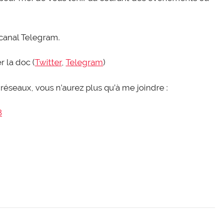
 canal Telegram.
r la doc (
Twit­ter
,
Tele­gram
)
réseaux, vous n’au­rez plus qu’à me joindre :
8