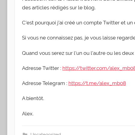
des articles rédi­gés sur le blog.
C’est pour­quoi j’ai créé un compte Twit­ter et un
Si vous ne connais­sez pas, je vous laisse regar­de
Quand vous serez sur l’un ou l’autre ou les deux 
Adresse Twit­ter :
https://twitter.com/alex_mb0
Adresse Tele­gram :
https://t.me/alex_mb08
A bien­tôt.
Alex.
Uncategorized