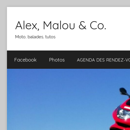
Aller
au
Alex, Malou & Co.
contenu
Moto, balades, tutos
Facebook
Photos
AGENDA
DES
RENDEZ-​​