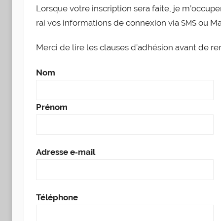
Lorsque votre ins­crip­tion sera faite, je m’oc­cu­
rai vos infor­ma­tions de connexion via
ou Mai
SMS
Mer­ci de lire les clauses d’adhé­sion avant de rem
Nom
Pré­nom
Adresse e‑mail
Télé­phone