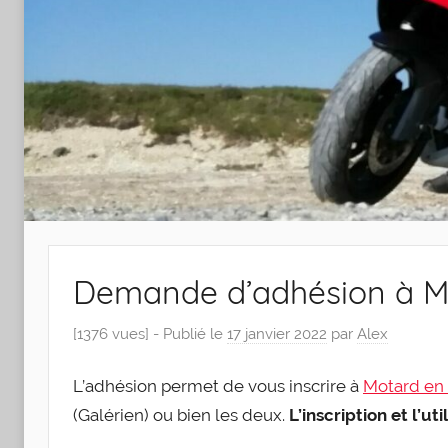
Demande d’adhésion à M
[1376 vues] -
Publié le
17 janvier 2022
par
Alex
L’adhé­sion per­met de vous ins­crire à
Motard en
(Galé­rien) ou bien les deux.
L’ins­crip­tion et l’u­ti