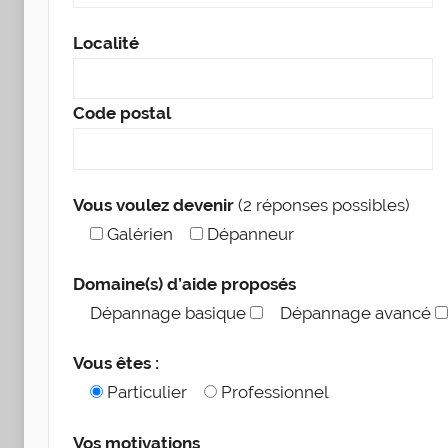
Loca­li­té
Code pos­tal
Vous vou­lez deve­nir
(2 réponses possibles)
Galé­rien
Dépan­neur
Domaine(s) d’aide proposés
Dépan­nage basique
Dépan­nage avan­cé
Vous êtes :
Par­ti­cu­lier
Pro­fes­sion­nel
Vos moti­va­tions