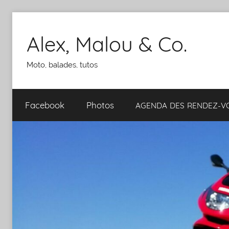
Aller
au
Alex, Malou & Co.
contenu
Moto, balades, tutos
Facebook
Photos
AGENDA
DES
RENDEZ-​​