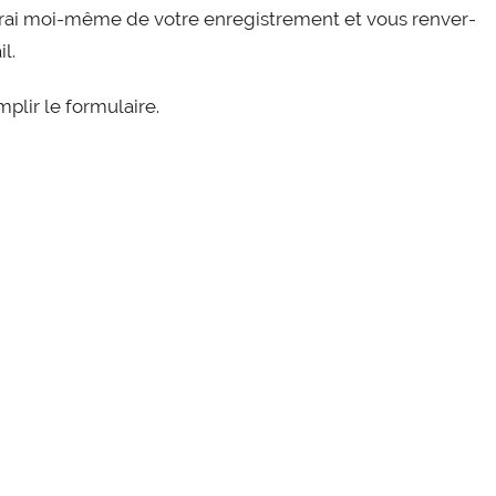
pe­rai moi-​même de votre enre­gis­tre­ment et vous ren­ver­
l.
­plir le formulaire.