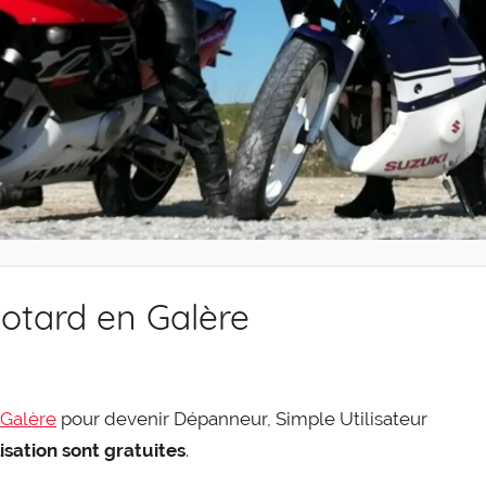
otard en Galère
 Galère
pour deve­nir Dépan­neur, Simple Uti­li­sa­teur
­li­sa­tion sont gra­tuites
.