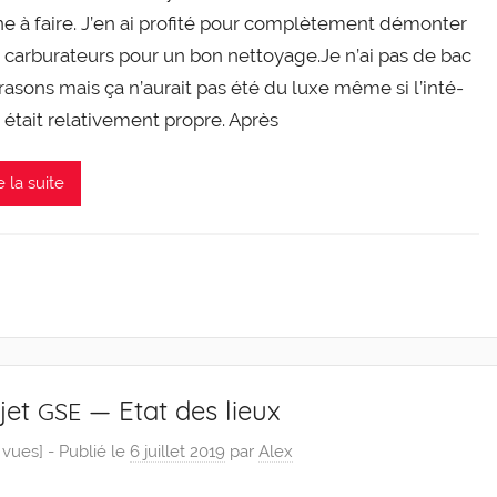
e à faire. J’en ai pro­fi­té pour com­plè­te­ment démon­ter
2 car­bu­ra­teurs pour un bon net­toyage.Je n’ai pas de bac
ra­sons mais ça n’au­rait pas été du luxe même si l’in­té­
 était rela­ti­ve­ment propre. Après
e la suite
jet
— Etat des lieux
GSE
 vues] -
Publié le
6 juillet 2019
par
Alex