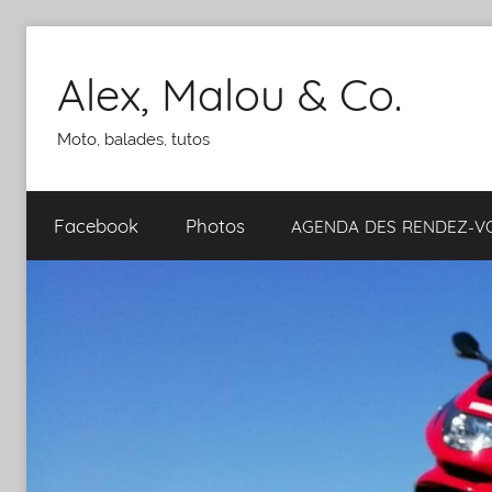
Aller
au
Alex, Malou & Co.
contenu
Moto, balades, tutos
Facebook
Photos
AGENDA
DES
RENDEZ-​​