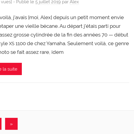
 vues] -
Publié le
5 juillet 2019
par
Alex
voi­là, j’a­vais [moi, Alex] depuis un petit moment envie
ta­per une vieille bécane. Au départ j’é­tais par­ti pour
assez grosse cylin­drée de la fin des années 70 — début
tyle
1100 de chez Yama­ha. Seule­ment voi­là, ce genre
XS
oto se fait assez rare, idem
e la suite
Articles
»
suivants