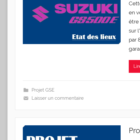
Cett
en vo
être 
sur l’
par 8
gara
Lir
Projet GSE
Laisser un commentaire
Pro