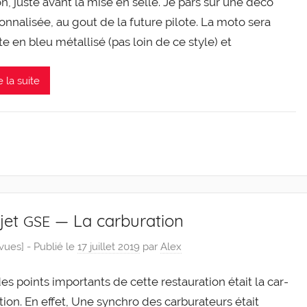
ion, juste avant la mise en selle. Je pars sur une déco
on­na­li­sée, au gout de la future pilote. La moto sera
e en bleu métal­li­sé (pas loin de ce style) et
e la suite
jet
— La carburation
GSE
 vues] -
Publié le
17 juillet 2019
par
Alex
s points impor­tants de cette res­tau­ra­tion était la car­
­tion. En effet, Une syn­chro des car­bu­ra­teurs était