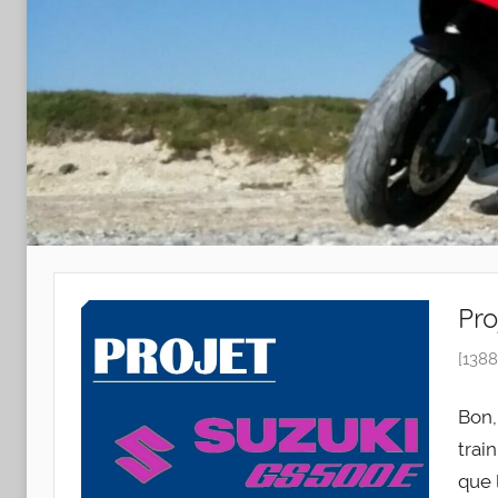
Pro
[1388
Bon,
trai
que 