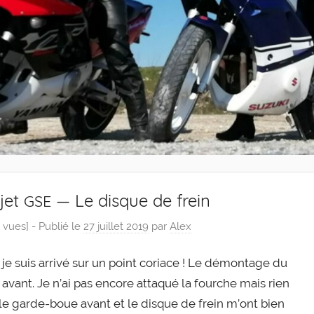
jet
— Le disque de frein
GSE
 vues] -
Publié le
27 juillet 2019
par
Alex
 je suis arri­vé sur un point coriace ! Le démon­tage du
n avant. Je n’ai pas encore atta­qué la fourche mais rien
le garde-​​boue avant et le disque de frein m’ont bien