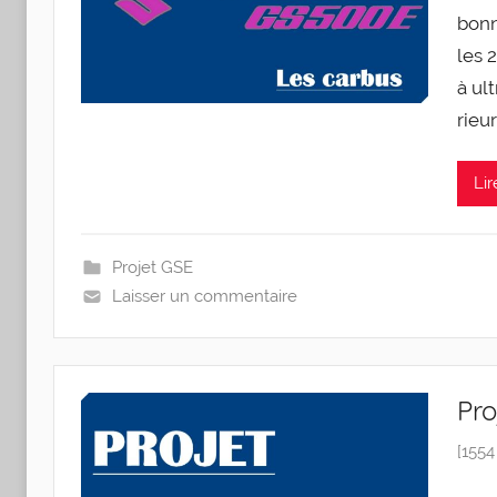
bonn
les 
à ult
rieur
Lir
Projet GSE
Laisser un commentaire
Pro
[1554