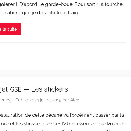
galé­rer ! D’a­bord, le garde-​​boue. Pour sor­tir la fourche,
ut d’a­bord que je désha­bille le train
e la suite
jet
— Les stickers
GSE
 vues] -
Publié le
24 juillet 2019
par
Alex
s­tau­ra­tion de cette bécane va for­cé­ment pas­ser par la
ture et les sti­ckers. Ce sera l’a­bou­tis­se­ment de la réno­