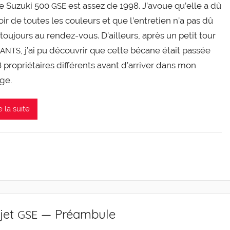
e Suzu­ki 500
est assez de 1998. J’a­voue qu’elle a dû
GSE
ir de toutes les cou­leurs et que l’en­tre­tien n’a pas dû
tou­jours au rendez-​​vous. D’ailleurs, après un petit tour
, j’ai pu décou­vrir que cette bécane était pas­sée
ANTS
 pro­prié­taires dif­fé­rents avant d’ar­ri­ver dans mon
ge.
e la suite
jet
— Préambule
GSE