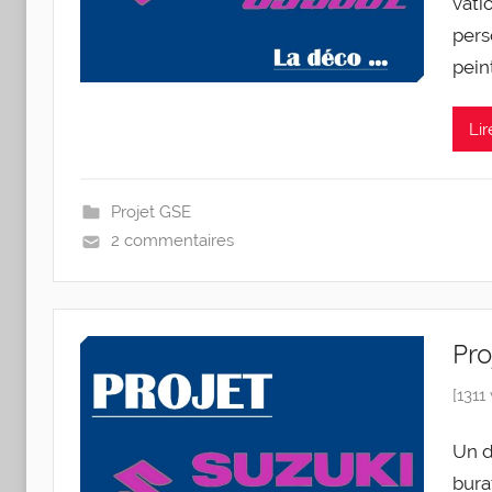
va­t
per­s
peint
Lir
Projet GSE
2 commentaires
Pro
[1311
Un de
bu­ra