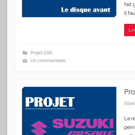
fait 
il fa
Lir
Projet GSE
Un commentaire
Pro
[1544
La re
pein­