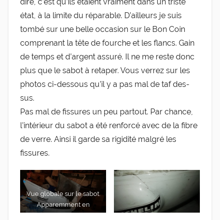
dire, c’est qu’ils étaient vrai­ment dans un triste
état, à la limite du répa­rable. D’ailleurs je suis
tom­bé sur une belle occa­sion sur le Bon Coin
com­pre­nant la tête de fourche et les flancs. Gain
de temps et d’argent assu­ré. Il ne me reste donc
plus que le sabot à reta­per. Vous ver­rez sur les
pho­tos ci-​dessous qu’il y a pas mal de taf des­
sus.
Pas mal de fis­sures un peu par­tout. Par chance,
l’in­té­rieur du sabot a été ren­for­cé avec de la fibre
de verre. Ain­si il garde sa rigi­di­té mal­gré les
fissures.
Vue glo­bale sur le sabot.
Appa­rem­ment en
bon état.