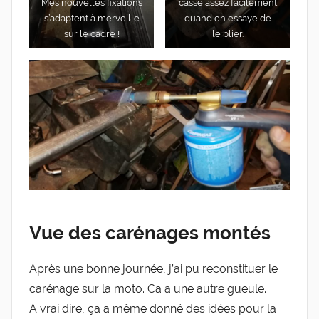
Mes nou­velles fixa­tions
casse assez faci­le­ment
s’a­daptent à mer­veille
quand on essaye de
sur le cadre !
le plier.
Vue des carénages montés
Après une bonne jour­née, j’ai pu recons­ti­tuer le
caré­nage sur la moto. Ca a une autre gueule.
A vrai dire, ça a même don­né des idées pour la