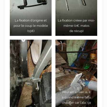
La fixa­tion d’o­ri­gine et
La fixa­tion créee par moi-​
pour le coup le modèle
même (0€, matos
(15€)
de récup)
Pour en arri­ver là, il
a quand même fal­lu
chauf­fer car l’a­lu, ça