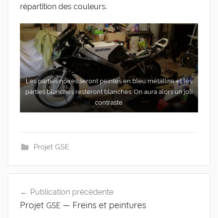
répar­ti­tion des couleurs.
Les par­ties noires seront peintes en bleu métal­lise et les
par­ties blanches res­te­ront blanches. On aura alors un joli
contraste.
Projet GSE
Navigation
Publication précédente
de
Projet
— Freins et peintures
GSE
l’article