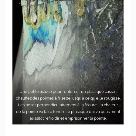
Une petite astuce pour ren­for­cer un plas­tique cas­sé :
chauf­fez des pointes à fri­sette jus­qu’à ce qu’elle rou­gisse.
Les poser per­pen­di­cu­lai­re­ment à la fis­sure. La cha­leur
de la pointe va faire fondre le plas­tique qui va qua­si­ment
aus­si­tôt refroi­dir et empri­son­ner la pointe.