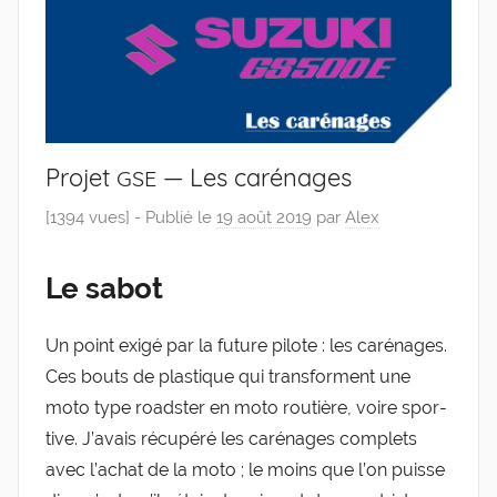
Projet
— Les carénages
GSE
[1394 vues] -
Publié le
19 août 2019
par
Alex
Le sabot
Un point exi­gé par la future pilote : les caré­nages.
Ces bouts de plas­tique qui trans­forment une
moto type road­ster en moto rou­tière, voire spor­
tive. J’a­vais récu­pé­ré les caré­nages com­plets
avec l’a­chat de la moto ; le moins que l’on puisse