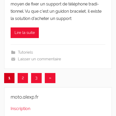
moyen de fixer un sup­port de télé­phone tra­di­
tion­nel. Vu que c’est un gui­don bra­ce­let, il existe
la solu­tion d’a­che­ter un support
Lire la suite
Tutoriels
Laisser un commentaire
Pagination
Articles
1
2
3
»
suivants
des
publications
moto.alexp.fr
Inscription