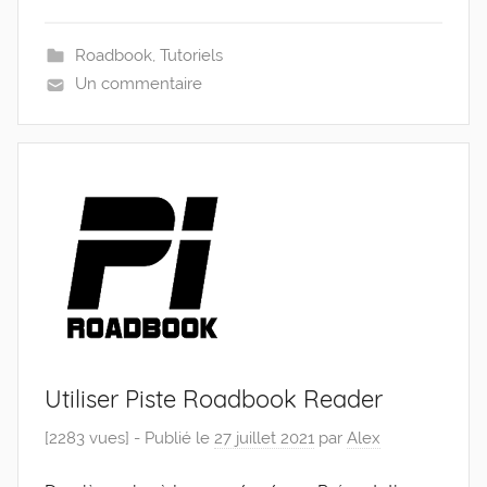
Roadbook
,
Tutoriels
Un commentaire
Utiliser Piste Roadbook Reader
[2283 vues] -
Publié le
27 juillet 2021
par
Alex