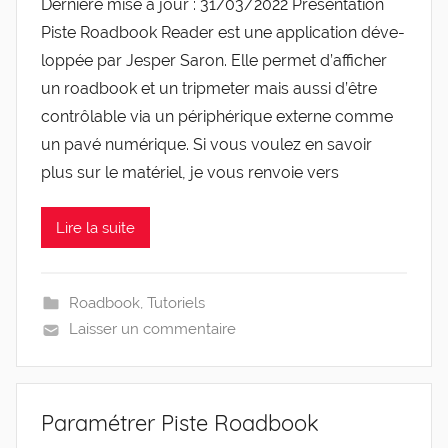
Der­nière mise à jour : 31/​03/​2022 Pré­sen­ta­tion
Piste Road­book Rea­der est une appli­ca­tion déve­
lop­pée par Jes­per Saron. Elle per­met d’af­fi­cher
un road­book et un trip­me­ter mais aus­si d’être
contrô­lable via un péri­phé­rique externe comme
un pavé numé­rique. Si vous vou­lez en savoir
plus sur le maté­riel, je vous ren­voie vers
Lire la suite
Roadbook
,
Tutoriels
Laisser un commentaire
Paramétrer Piste Roadbook