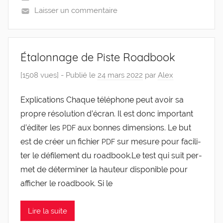
Laisser un commentaire
Étalonnage de Piste Roadbook
[1508 vues] -
Publié le
24 mars 2022
par
Alex
Expli­ca­tions Chaque télé­phone peut avoir sa
propre réso­lu­tion d’é­cran. Il est donc impor­tant
d’é­di­ter les
aux bonnes dimen­sions. Le but
PDF
est de créer un fichier
sur mesure pour faci­li­
PDF
ter le défi­le­ment du road­book.Le test qui suit per­
met de déter­mi­ner la hau­teur dis­po­nible pour
affi­cher le road­book. Si le
Lire la suite