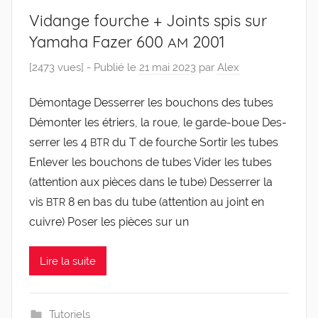
Vidange fourche + Joints spis sur
Yamaha Fazer 600
2001
AM
[2473 vues] -
Publié le
21 mai 2023
par
Alex
Démon­tage Des­ser­rer les bou­chons des tubes
Démon­ter les étriers, la roue, le garde-​boue Des­
ser­rer les 4
du T de fourche Sor­tir les tubes
BTR
Enle­ver les bou­chons de tubes Vider les tubes
(atten­tion aux pièces dans le tube) Des­ser­rer la
vis
8 en bas du tube (atten­tion au joint en
BTR
cuivre) Poser les pièces sur un
Lire la suite
Tutoriels