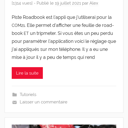
[1314 vues] -
Publié le
19 juillet 2021
par
Alex
Piste Road­book est l’ap­pli que j’u­ti­li­se­rai pour la
. Elle per­met d’af­fi­cher une feuille de road­
COM21
book
un trip­me­ter. Si vous êtes un peu per­du
ET
pour para­mé­trer l’ap­pli­ca­tion voi­ci le réglage que
j’ai appli­qués sur mon télé­phone. Il y a eu une
mise à jour il y a peu de temps qui rend
Lire la suite
Tutoriels
Laisser un commentaire