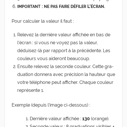
:
L’
.
IMPORTANT
NE
PAS
FAIRE
DÉFILER
ÉCRAN
Pour cal­cu­ler la valeur il faut :
Rele­vez la der­nière valeur affi­chée en bas de
l’é­cran : si vous ne voyez pas la valeur,
déduisez-​là par rap­port à la pré­cé­dente. Les
cou­leurs vous aide­ront beaucoup.
Ensuite rele­vez la seconde cou­leur. Cette gra­
dua­tion don­ne­ra avec pré­ci­sion la hau­teur que
votre télé­phone peut affi­cher. Chaque cou­leur
repré­sente 1.
Exemple (depuis l’i­mage ci-dessous) :
Der­nière valeur affi­chée :
130
(orange).
Seconde valeur : 8 gra­dua­tions visibles +