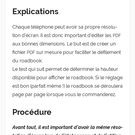
Explications
Chaque télé­phone peut avoir sa propre réso­lu­
tion d’é­cran. Il est donc impor­tant d’é­di­ter les
PDF
aux bonnes dimen­sions. Le but est de créer un
fichier
sur mesure pour faci­li­ter le défi­le­ment
PDF
du road­book.
Le test qui suit per­met de déter­mi­ner la hau­teur
dis­po­nible pour affi­cher le road­book. Si le réglage
est bon (par­fait même !) le road­book se dérou­le­ra
page par page lorsque vous le commanderez.
Procédure
Avant tout, il est impor­tant d’a­voir la même réso­