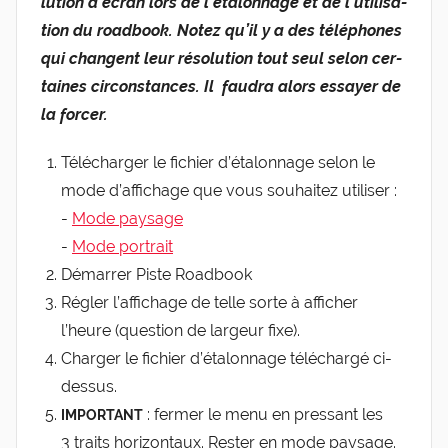
lu­tion d’é­cran lors de l’é­ta­lon­nage et de l’u­ti­li­sa­
tion du road­book. Notez qu’il y a des télé­phones
qui changent leur réso­lu­tion tout seul selon cer­
taines cir­cons­tances. Il fau­dra alors essayer de
la forcer.
Télé­char­ger le fichier d’é­ta­lon­nage selon le
mode d’af­fi­chage que vous sou­hai­tez uti­li­ser :
-
Mode pay­sage
-
Mode por­trait
Démar­rer Piste Roadbook
Régler l’af­fi­chage de telle sorte à affi­cher
l’heure (ques­tion de lar­geur fixe).
Char­ger le fichier d’é­ta­lon­nage télé­char­gé ci-
dessus.
: fer­mer le menu en pres­sant les
IMPORTANT
3 traits hori­zon­taux. Res­ter en mode paysage.