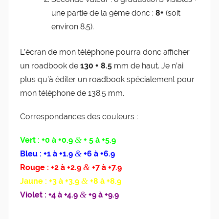
une par­tie de la 9ème donc :
8+
(soit
envi­ron 8.5).
L’é­cran de mon télé­phone pour­ra donc affi­cher
un road­book de
130 + 8.5
mm de haut. Je n’ai
plus qu’à édi­ter un road­book spé­cia­le­ment pour
mon télé­phone de 138.5 mm.
Cor­res­pon­dances des couleurs :
&
Vert : +0 à +0.9
+ 5 à +5.9
&
Bleu : +1 à +1.9
+6 à +6.9
&
Rouge : +2 à +2.9
+7 à +7.9
&
Jaune : +3 à +3.9
+8 à +8.9
&
Vio­let : +4 à +4.9
+9 à +9.9