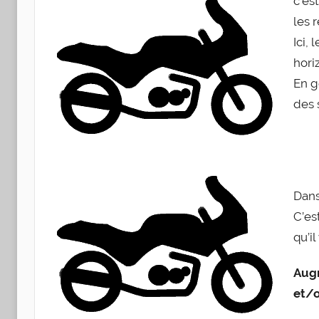
c’es
les r
Ici, 
hori­
En g
des s
Dans 
C’es
qu’il
Aug­
et/​