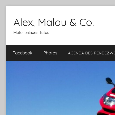
Aller
au
Alex, Malou & Co.
contenu
Moto, balades, tutos
Facebook
Photos
AGENDA
DES
RENDEZ-​​