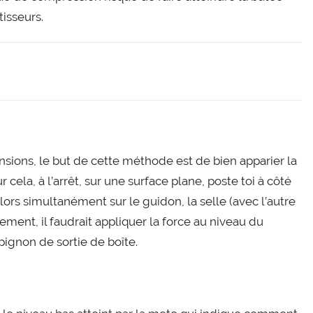
isseurs.
n­sions, le but de cette méthode est de bien appa­rier la
 cela, à l’ar­rêt, sur une sur­face plane, poste toi à côté
lors simul­ta­né­ment sur le gui­don, la selle (avec l’autre
le­ment, il fau­drait appli­quer la force au niveau du
 pignon de sor­tie de boîte.