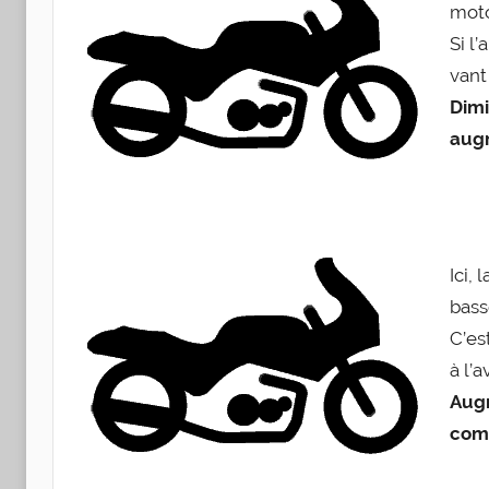
moto
Si l’
vant
Dimi
aug­
Ici, 
bass
C’est
à l’a
Aug­
com­