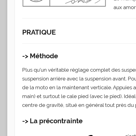
aux amort
PRATIQUE
-> Méthode
Plus qu’un véri­table réglage com­plet des sus­pe
sus­pen­sion arrière avec la sus­pen­sion avant. Pour
de la moto en la main­te­nant ver­ti­cale. Appuies a
main) et sur­tout le cale pied (avec le pied). Idéa­
centre de gra­vi­té, situé en géné­ral tout près du
-> La précontrainte