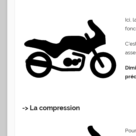
Ici, 
fonc
C’est
assez
Dimi
pré­c
-> La compression
Pour 