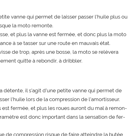
etite vanne qui per­met de lais­ser pas­ser l’huile plus ou
sque la moto remonte.
isse, et plus la vanne est fer­mée, et donc plus la moto
ance à se tas­ser sur une route en mau­vais état.
visse de trop, après une bosse, la moto se relè­ve­ra
e­ment quitte à rebon­dir, à dribbler.
détente, il s’a­git d’une petite vanne qui per­met de
s­ser l’huile lors de la com­pres­sion de l’a­mor­tis­seur.
is est fer­mée, et plus les roues auront du mal à remon­
ra­mètre est donc impor­tant dans la sen­sa­tion de fer­
 de com­pres­sion risque de faire atteindre la butée