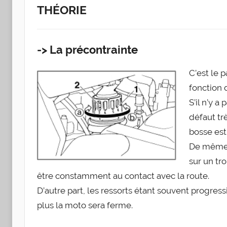
THÉORIE
-> La précontrainte
C’est le 
fonc­tion 
S’il n’y a
défaut tr
bosse est 
De même s’
sur un tr
être constam­ment au contact avec la route.
D’autre part, les res­sorts étant sou­vent pro­gres­
plus la moto sera ferme.