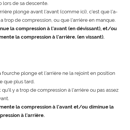
 lors de sa des­cente.
ar­rière plonge avant l’a­vant (comme ici), c’est que l’a­
 a trop de com­pres­sion, ou que l’ar­rière en manque.
­nue la com­pres­sion à l’a­vant (en dévis­sant), et/​ou
mente la com­pres­sion à l’ar­rière. (en vissant).
la fourche plonge et l’ar­rière ne la rejoint en posi­tion
e que plus tard.
 qu’il y a trop de com­pres­sion à l’ar­rière ou pas assez
­vant.
mente la com­pres­sion à l’a­vant et/​ou dimi­nue la
pres­sion à l’arrière.