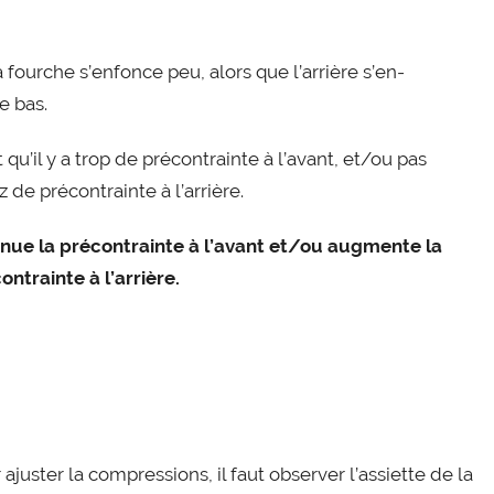
la fourche s’en­fonce peu, alors que l’ar­rière s’en­
e bas.
 qu’il y a trop de pré­con­trainte à l’a­vant, et/​ou pas
 de pré­con­trainte à l’arrière.
­nue la pré­con­trainte à l’a­vant et/​ou aug­mente la
on­trainte à l’arrière.
ajus­ter la com­pres­sions, il faut obser­ver l’as­siette de la