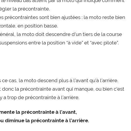
t le niveau bas atteint par la moto qui indique com­ment
égler la pré­con­trainte.
les pré­con­traintes sont bien ajus­tées : la moto reste bien
zon­tale, en posi­tion basse.
éné­ral, la moto doit des­cendre d’un tiers de la course
us­pen­sions entre la posi­tion “à vide” et “avec pilote”.
ce cas, la moto des­cend plus à l’a­vant qu’à l’ar­rière.
t donc la pré­con­trainte avant qui manque, ou bien c’est
 y a trop de pré­con­trainte à l’arrière.
mente la pré­con­trainte à l’a­vant,
ou dimi­nue la pré­con­trainte à l’arrière.