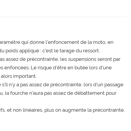
para­mètre qui donne l’en­fon­ce­ment de la moto, en
du poids appli­qué : c’est le tarage du res­sort.
 pas assez de pré­con­trainte, les sus­pen­sions seront par
ès enfon­cées. Le risque d’être en butée lors d’une
alors impor­tant.
il n’y a pas assez de pré­con­trainte, lors d’un pas­sage
ou, la fourche n’au­ra pas assez de débat­te­ment pour
sifs, et non linéaires, plus on aug­mente la pré­con­trainte,