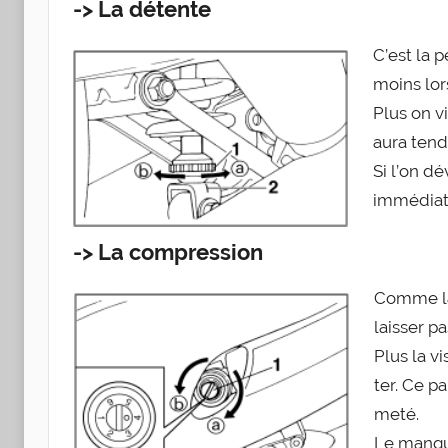
-> La détente
C’est la p
moins lor
Plus on v
aura ten­d
Si l’on dé
immé­dia­t
-> La compression
Comme la 
lais­ser pa
Plus la v
ter. Ce pa
me­té.
Le manque