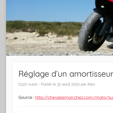
Réglage d’un amortisseu
[1322 vues] -
Publié le
30 août 2020
par
Alex
Source :
http://chevaliernoir.chez.com/moto/s