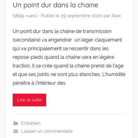
Un point dur dans la chaine
[1899 vues] -
Publié le
29 septembre 2020
par
Alex
Un point dur dans la chaîne de trans­mis­sion
(secon­daire) va engen­drer un léger cla­que­ment
qui va prin­ci­pa­le­ment se res­sen­tir dans les
repose-​​pieds quand la chaîne sera en légère
trac­tion. Il se crée quand la chaîne prend de l’age
et que ses joints ne sont plus étanches. L’hu­mi­di­té
pénètre à l’in­té­rieur des
Lire la suite
Entretien
Laisser un commentaire