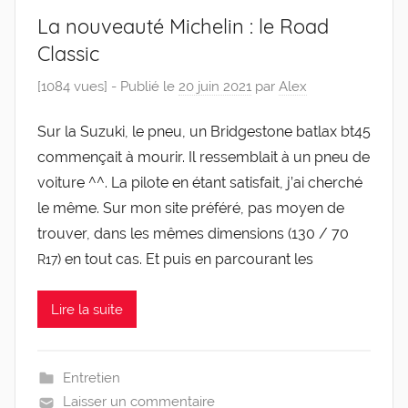
La nouveauté Michelin : le Road
Classic
[1084 vues] -
Publié le
20 juin 2021
par
Alex
Sur la Suzu­ki, le pneu, un Brid­ges­tone bat­lax bt45
com­men­çait à mou­rir. Il res­sem­blait à un pneu de
voi­ture ^^. La pilote en étant satis­fait, j’ai cher­ché
le même. Sur mon site pré­fé­ré, pas moyen de
trou­ver, dans les mêmes dimen­sions (130 /​​ 70
) en tout cas. Et puis en par­cou­rant les
R17
Lire la suite
Entretien
Laisser un commentaire