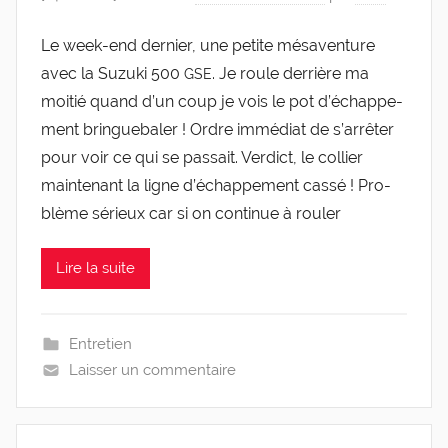
Le week-​​end der­nier, une petite mésa­ven­ture
avec la Suzu­ki 500
. Je roule der­rière ma
GSE
moi­tié quand d’un coup je vois le pot d’é­chap­pe­
ment brin­gue­ba­ler ! Ordre immé­diat de s’ar­rê­ter
pour voir ce qui se pas­sait. Ver­dict, le col­lier
main­te­nant la ligne d’é­chap­pe­ment cas­sé ! Pro­
blème sérieux car si on conti­nue à rouler
Lire la suite
Entretien
Laisser un commentaire