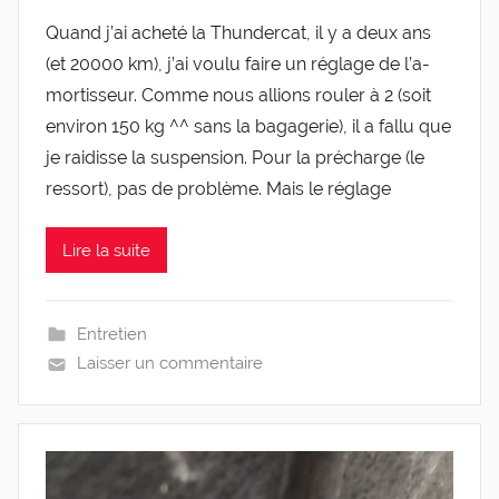
Quand j’ai ache­té la Thun­der­cat, il y a deux ans
(et 20000 km), j’ai vou­lu faire un réglage de l’a­
mor­tis­seur. Comme nous allions rou­ler à 2 (soit
envi­ron 150 kg ^^ sans la baga­ge­rie), il a fal­lu que
je rai­disse la sus­pen­sion. Pour la pré­charge (le
res­sort), pas de pro­blème. Mais le réglage
Lire la suite
Entretien
Laisser un commentaire