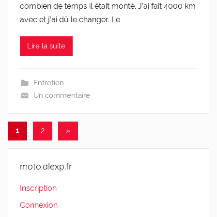
com­bien de temps il était mon­té. J’ai fait 4000 km
avec et j’ai dû le chan­ger. Le
Lire la suite
Entretien
Un commentaire
Pagination
Articles
1
2
»
suivants
des
publications
moto.alexp.fr
Inscription
Connexion